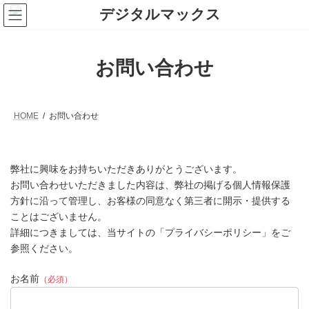
コ
ナ
ン
ビ
テ
ゲ
ン
ー
ツ
シ
お問い合わせ
へ
ョ
ス
ン
キ
に
ッ
移
プ
動
HOME
お問い合わせ
弊社に興味をお持ちいただきありがとうございます。
お問い合わせいただきました内容は、弊社の掲げる個人情報保護
方針に沿って管理し、お客様の同意なく第三者に開示・提供する
ことはございません。
詳細につきましては、当サイトの「プライバシーポリシー」をご
参照ください。
お名前
（必須）