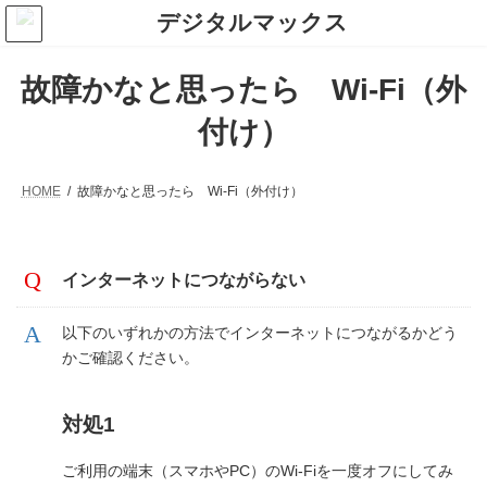
コ
ナ
ン
ビ
テ
ゲ
ン
ー
故障かなと思ったら Wi-Fi（外
ツ
シ
へ
ョ
付け）
ス
ン
キ
に
ッ
移
プ
動
HOME
故障かなと思ったら Wi-Fi（外付け）
インターネットにつながらない
以下のいずれかの方法でインターネットにつながるかどう
かご確認ください。
対処1
ご利用の端末（スマホやPC）のWi-Fiを一度オフにしてみ