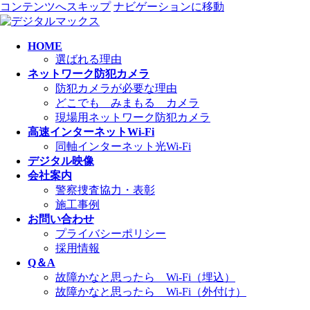
コンテンツへスキップ
ナビゲーションに移動
HOME
選ばれる理由
ネットワーク防犯カメラ
防犯カメラが必要な理由
どこでも みまもる カメラ
現場用ネットワーク防犯カメラ
高速インターネットWi-Fi
同軸インターネット光Wi-Fi
デジタル映像
会社案内
警察捜査協力・表彰
施工事例
お問い合わせ
プライバシーポリシー
採用情報
Q＆A
故障かなと思ったら Wi-Fi（埋込）
故障かなと思ったら Wi-Fi（外付け）